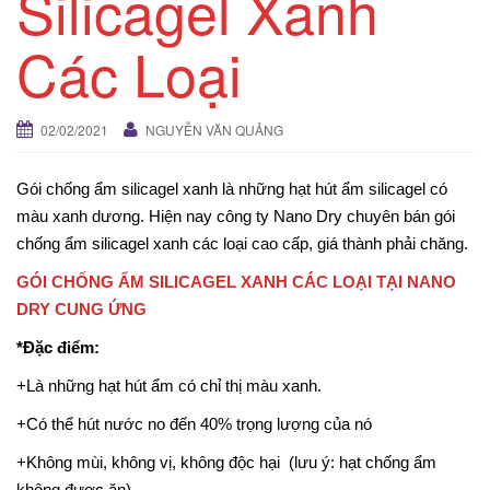
Silicagel Xanh
n
a
Các Loại
v
i
g
02/02/2021
NGUYỄN VĂN QUẢNG
a
t
Gói chống ẩm silicagel xanh là những hạt hút ẩm silicagel có
i
màu xanh dương. Hiện nay công ty Nano Dry chuyên bán gói
o
chống ẩm silicagel xanh các loại cao cấp, giá thành phải chăng.
n
GÓI CHỐNG ẨM SILICAGEL XANH CÁC LOẠI TẠI NANO
DRY CUNG ỨNG
*Đặc điểm:
+Là những hạt hút ẩm có chỉ thị màu xanh.
+Có thể hút nước no đến 40% trọng lượng của nó
+Không mùi, không vị, không độc hại (lưu ý: hạt chống ẩm
không được ăn)